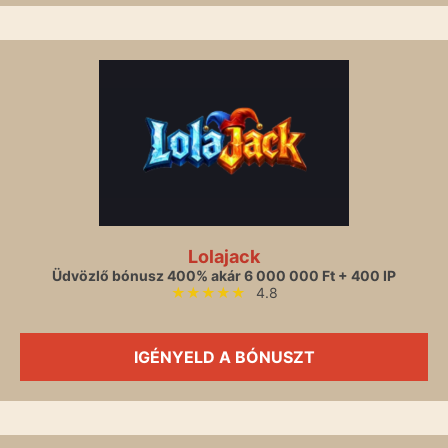
Lolajack
Üdvözlő bónusz 400% akár 6 000 000 Ft + 400 IP
★★★★★
4.8
IGÉNYELD A BÓNUSZT