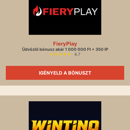
FieryPlay
Üdvözlő bónusz akár 1 000 000 Ft + 350 IP
★★★★★
4.7
IGÉNYELD A BÓNUSZT