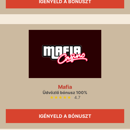
IGÉNYELD A BÓNUSZT
Mafia
Üdvözlő bónusz 100%
★★★★★
4.7
IGÉNYELD A BÓNUSZT