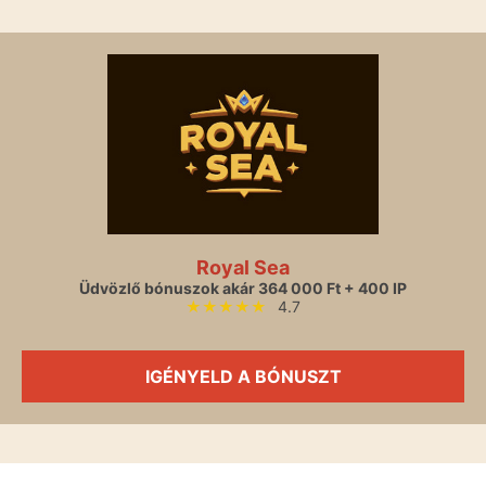
Royal Sea
Üdvözlő bónuszok akár 364 000 Ft + 400 IP
★★★★★
4.7
IGÉNYELD A BÓNUSZT