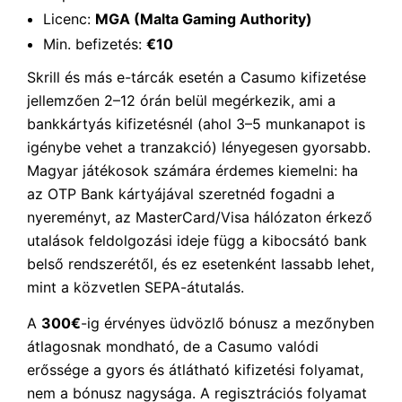
Licenc:
MGA (Malta Gaming Authority)
Min. befizetés:
€10
Skrill és más e-tárcák esetén a Casumo kifizetése
jellemzően 2–12 órán belül megérkezik, ami a
bankkártyás kifizetésnél (ahol 3–5 munkanapot is
igénybe vehet a tranzakció) lényegesen gyorsabb.
Magyar játékosok számára érdemes kiemelni: ha
az OTP Bank kártyájával szeretnéd fogadni a
nyereményt, az MasterCard/Visa hálózaton érkező
utalások feldolgozási ideje függ a kibocsátó bank
belső rendszerétől, és ez esetenként lassabb lehet,
mint a közvetlen SEPA-átutalás.
A
300€
-ig érvényes üdvözlő bónusz a mezőnyben
átlagosnak mondható, de a Casumo valódi
erőssége a gyors és átlátható kifizetési folyamat,
nem a bónusz nagysága. A regisztrációs folyamat