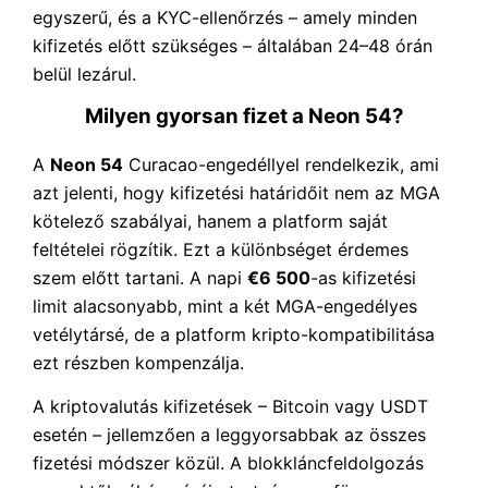
egyszerű, és a KYC-ellenőrzés – amely minden
kifizetés előtt szükséges – általában 24–48 órán
belül lezárul.
Milyen gyorsan fizet a Neon 54?
A
Neon 54
Curacao-engedéllyel rendelkezik, ami
azt jelenti, hogy kifizetési határidőit nem az MGA
kötelező szabályai, hanem a platform saját
feltételei rögzítik. Ezt a különbséget érdemes
szem előtt tartani. A napi
€6 500
-as kifizetési
limit alacsonyabb, mint a két MGA-engedélyes
vetélytársé, de a platform kripto-kompatibilitása
ezt részben kompenzálja.
A kriptovalutás kifizetések – Bitcoin vagy USDT
esetén – jellemzően a leggyorsabbak az összes
fizetési módszer közül. A blokkláncfeldolgozás