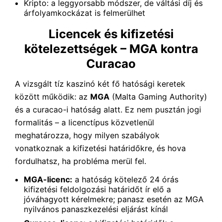
Kripto: a leggyorsabb módszer, de váltási díj és
árfolyamkockázat is felmerülhet
Licencek és kifizetési
kötelezettségek – MGA kontra
Curacao
A vizsgált tíz kaszinó két fő hatósági keretek
között működik: az
MGA
(Malta Gaming Authority)
és a curacao-i hatóság alatt. Ez nem pusztán jogi
formalitás – a licenctípus közvetlenül
meghatározza, hogy milyen szabályok
vonatkoznak a kifizetési határidőkre, és hova
fordulhatsz, ha probléma merül fel.
MGA-licenc:
a hatóság kötelező 24 órás
kifizetési feldolgozási határidőt ír elő a
jóváhagyott kérelmekre; panasz esetén az MGA
nyilvános panaszkezelési eljárást kínál