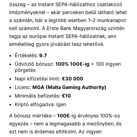
összeg – az Instant SEPA-hálózathoz csatlakozó
intézményeknél – akár perceken belül látható lehet
a számlán, bár a legtöbb esetben 1–2 munkanapot
kell számolni. A Erste Bank Magyarország szintén
tagja az európai Instant SEPA-hálózatnak, ami
elméletileg gyors jóváírást tesz lehetővé.
Értékelés:
9.7
Üdvözlő bónusz:
100% 100€-ig
+ 100 ingyen
pörgetés
Napi kifizetési limit:
€30 000
Licenc:
MGA (Malta Gaming Authority)
Minimális befizetés:
€10
Kriptó elfogadva: igen
A bónusz mértéke –
100€
-ig érvényes 100%-os
egyezés – nem a legmagasabb a mezőnyben, és
ezt nem is érdemes eltitkolni. Az ingyen