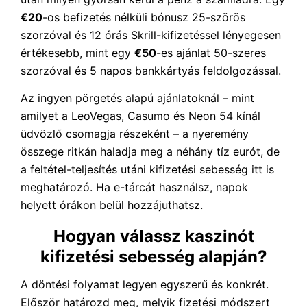
€20
-os befizetés nélküli bónusz 25-szörös
szorzóval és 12 órás Skrill-kifizetéssel lényegesen
értékesebb, mint egy
€50
-es ajánlat 50-szeres
szorzóval és 5 napos bankkártyás feldolgozással.
Az ingyen pörgetés alapú ajánlatoknál – mint
amilyet a LeoVegas, Casumo és Neon 54 kínál
üdvözlő csomagja részeként – a nyeremény
összege ritkán haladja meg a néhány tíz eurót, de
a feltétel-teljesítés utáni kifizetési sebesség itt is
meghatározó. Ha e-tárcát használsz, napok
helyett órákon belül hozzájuthatsz.
Hogyan válassz kaszinót
kifizetési sebesség alapján?
A döntési folyamat legyen egyszerű és konkrét.
Először határozd meg, melyik fizetési módszert