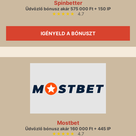
Spinbetter
Üdvözlő bónusz akár 575 000 Ft + 150 IP
★★★★★
4.7
IGÉNYELD A BÓNUSZT
Mostbet
Üdvözlő bónusz akár 160 000 Ft + 445 IP
★★★★★
4.7