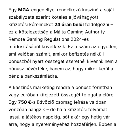
Egy
MGA
-engedéllyel rendelkező kaszinó a saját
szabályzata szerint köteles a jóváhagyott
kifizetési kérelmeket
24 órán belül
feldolgozni –
ez a kötelezettség a Málta Gaming Authority
Remote Gaming Regulations 2024-es
módosításából következik. Ez a szám az egyetlen,
ami valóban számít, amikor befizetés nélküli
bónuszból nyert összeget szeretnél kivenni: nem a
bónusz névértéke, hanem az, hogy mikor kerül a
pénz a bankszámládra.
A kaszinós marketing rendre a bónusz forintban
vagy euróban kifejezett összegét tologatja előre.
Egy
750 €
-s üdvözlő csomag leírása valóban
vonzóan hangzik – de ha a kifizetési folyamat
lassú, a játékos napokig, sőt akár egy hétig vár
arra, hogy a nyereményéhez hozzáférjen. Ebben a